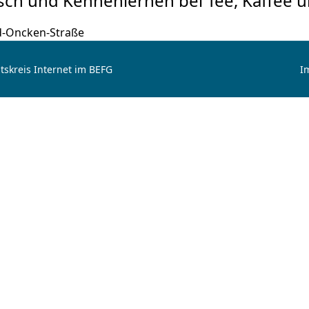
sch und Kennenlernen bei Tee, Kaffee u
d-Oncken-Straße
tskreis Internet im BEFG
I