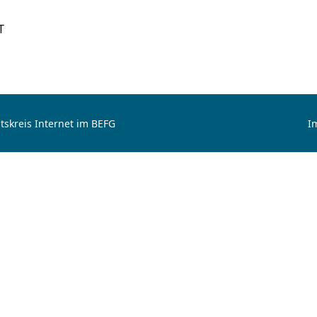
T
tskreis Internet im BEFG
I